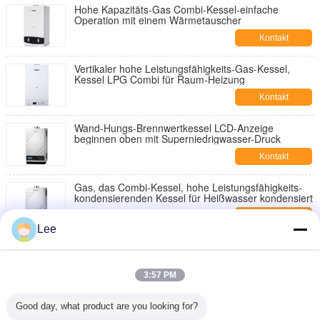
Hohe Kapazitäts-Gas Combi-Kessel-einfache
Operation mit einem Wärmetauscher
Kontakt
Vertikaler hohe Leistungsfähigkeits-Gas-Kessel,
Kessel LPG Combi für Raum-Heizung
Kontakt
Wand-Hungs-Brennwertkessel LCD-Anzeige
beginnen oben mit Superniedrigwasser-Druck
Kontakt
Gas, das Combi-Kessel, hohe Leistungsfähigkeits-
kondensierenden Kessel für Heißwasser kondensiert
Kontakt
Lee
Lärmarmer Brennwertkessel steuern Maße
automatisch 740*430*320
3:57 PM
Kontakt
Energiesparende kondensierende Gaskessel, Gas-
Good day, what product are you looking for?
Warmwasserbereiter-Kessel-Digitalanzeige