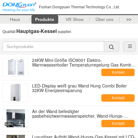
Foshan Dongyuan Thermal Technology Co., Ltd.
Haus
Produkte
VR Show
Über uns
>>
Hauptgas-Kessel
Qualität
supplier.
24KW Mini-Größe ISO9001 Elektro-
Warmwasserboiler Temperaturregelung Gas Kombi-
Kessel
Kontakt
LED-Display weiß grau Wand Hung Combi Boiler
32KW Energieeinsparung
Kontakt
An der Wand befestigter
gasbeheiztwarmwasserspeicher, Wand-Hungs-
Kessel für Strahlungswärme
Kontakt
Luxuriöser Auftritt-Wand-Hungs-Gas-Kessel mit LCD-