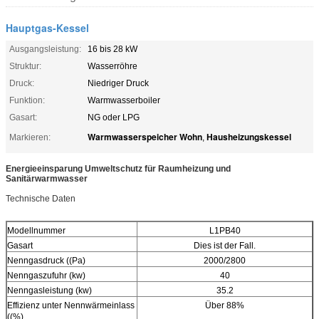
Hauptgas-Kessel
Ausgangsleistung:
16 bis 28 kW
Struktur:
Wasserröhre
Druck:
Niedriger Druck
Funktion:
Warmwasserboiler
Gasart:
NG oder LPG
Warmwasserspeicher Wohn
Hausheizungskessel
Markieren:
,
Energieeinsparung Umweltschutz für Raumheizung und
Sanitärwarmwasser
Technische Daten
Modellnummer
L1PB40
Gasart
Dies ist der Fall.
Nenngasdruck ((Pa)
2000/2800
Nenngaszufuhr (kw)
40
Nenngasleistung (kw)
35.2
Effizienz unter Nennwärmeinlass
Über 88%
((%)