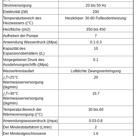
Stromversorgung
20 bis 50 Hz
Elektrizität ((W)
200
Temperaturbereich des
Heizkörper: 30-80 Fußbodenheizung:
Heizwassers ((°C)
Heizfläche ((m2)
350 bis 450
Aufheben der Pumpe
7
Anwendung Wasserdruck ((Mpa)
0.1-0.3
Kapazität des
10
Expansionsbehälters ((L)
Vorgegebener Druck des
0.1
Ausdehnungsschiffs ((Mpa)
Wasserkreislaufart
Luftdichte Zwangsverbringung
△T=25°C
20
Warmwasserversorgung
((kg/min)
△T=30°C
16.7
Warmwasserversorgung
((kg/min)
Temperatur.Bereich der
30 bis 60
Wärmeversorgung ((°C)
Anwendungswasserdruck ((mpa)
0.03-0.8
Der Mindeststartstrom (L/min)
2
Der Mindestgeschlossene
1.6