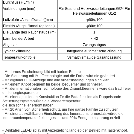
Durchfluss ((L/min)
Verbindungen (mm)
Für Gas- und Heizwasserleitungen:G3/4 Für
Heizwasserleitungen:G1/2
Luftzufuhr-/Auspuffkanal ((mm)
φ60/φ100
Eintritts-/Auspuffkanal (optional)
φ80/φ100
Die Länge des Rauchstaubs (m)
1
Lärm bei der Arbeit
< 42
Abgasart
Zwangsabgas
Typ der Zündung
Integrierte automatische Zündung
Temperaturkontrolle
Verhältnismäßige Gasanpassung
- Modernes Erscheinungsbild mit hartem Betrieb.
- Die Steuerung mit IML-Technologie und die Farbe wird nie geändert.
- Mit digitaler LED-Anzeige und alle Arbeitsbedingungen sind klar.
- Mit einem Knopf bequem für beide, bequemer und schneller.
- Mit der internationalen Technologie des Disjunktbrennens wäre das Bad freier
und energiesparender.
- Mit einer optimierten Konstruktion für die Badefunktion als Doppelsonde-
Steuerungssystem würde die Wassertemperatur
die sich schneller erhöht haben.
- Mit 20 Arten von Sicherheitsschutz, um Ihre ganze Familie zu schützen.
- Mit einer auswählbaren Einrichtung des Innenraumthermostats würde die
Innenraumtemperatur frei eingestellt und 20% Energieeinsparung erzielt.
- Delikates LED-Display mit Anzeigelicht, langlebiger Betrieb mit Tastenknopf.