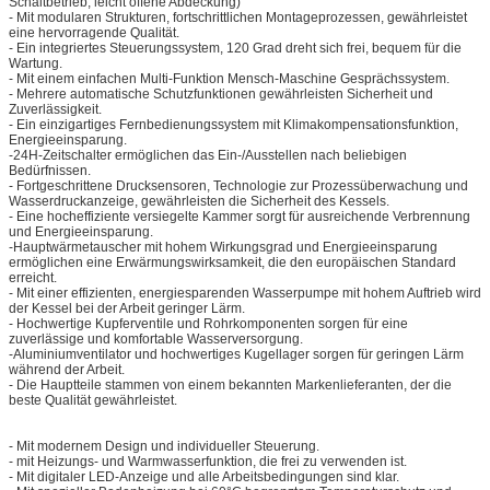
Schaltbetrieb, leicht offene Abdeckung)
- Mit modularen Strukturen, fortschrittlichen Montageprozessen, gewährleistet
eine hervorragende Qualität.
- Ein integriertes Steuerungssystem, 120 Grad dreht sich frei, bequem für die
Wartung.
- Mit einem einfachen Multi-Funktion Mensch-Maschine Gesprächssystem.
- Mehrere automatische Schutzfunktionen gewährleisten Sicherheit und
Zuverlässigkeit.
- Ein einzigartiges Fernbedienungssystem mit Klimakompensationsfunktion,
Energieeinsparung.
-24H-Zeitschalter ermöglichen das Ein-/Ausstellen nach beliebigen
Bedürfnissen.
- Fortgeschrittene Drucksensoren, Technologie zur Prozessüberwachung und
Wasserdruckanzeige, gewährleisten die Sicherheit des Kessels.
- Eine hocheffiziente versiegelte Kammer sorgt für ausreichende Verbrennung
und Energieeinsparung.
-Hauptwärmetauscher mit hohem Wirkungsgrad und Energieeinsparung
ermöglichen eine Erwärmungswirksamkeit, die den europäischen Standard
erreicht.
- Mit einer effizienten, energiesparenden Wasserpumpe mit hohem Auftrieb wird
der Kessel bei der Arbeit geringer Lärm.
- Hochwertige Kupferventile und Rohrkomponenten sorgen für eine
zuverlässige und komfortable Wasserversorgung.
-Aluminiumventilator und hochwertiges Kugellager sorgen für geringen Lärm
während der Arbeit.
- Die Hauptteile stammen von einem bekannten Markenlieferanten, der die
beste Qualität gewährleistet.
- Mit modernem Design und individueller Steuerung.
- mit Heizungs- und Warmwasserfunktion, die frei zu verwenden ist.
- Mit digitaler LED-Anzeige und alle Arbeitsbedingungen sind klar.