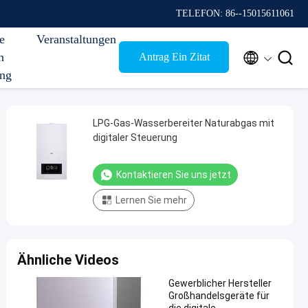
TELEFON: 86--15015611061
e
Veranstaltungen


n
Antrag Ein Zitat
ung
LPG-Gas-Wasserbereiter Naturabgas mit
digitaler Steuerung
Kontaktieren Sie uns jetzt
Lernen Sie mehr
Ähnliche Videos
Gewerblicher Hersteller
Großhandelsgeräte für