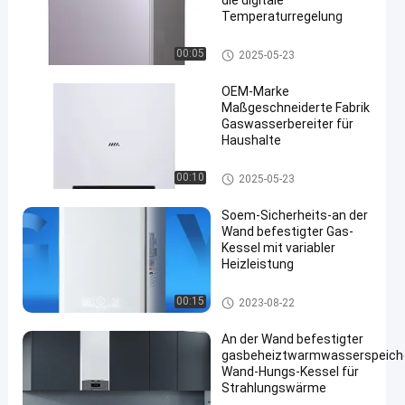
die digitale
Temperaturregelung
Wand-Hungs-Gas-Kessel
00:05
2025-05-23
OEM-Marke
Maßgeschneiderte Fabrik
Gaswasserbereiter für
Haushalte
en
Wand-Hungs-Gas-Kessel
00:10
2025-05-23
Soem-Sicherheits-an der
Wand befestigter Gas-
Kessel mit variabler
Heizleistung
Wand-Hungs-Gas-Kessel
00:15
2023-08-22
An der Wand befestigter
gasbeheiztwarmwasserspeiche
Wand-Hungs-Kessel für
Strahlungswärme