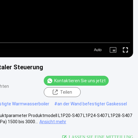
Auto
Picture-
Fullscre
in-
Picture
taler Steuerung
Kontaktieren Sie uns jetzt
hten
Teilen
stigte Warmwasserboiler
#
an der Wand befestigter Gaskessel
oduktparameter Produktmodell L1P20-S407 L1P24-S407 L1P28-S407
a) 1500 bis 3000...
Ansicht mehr
LASSEN SIE EINE MITTEILUNG