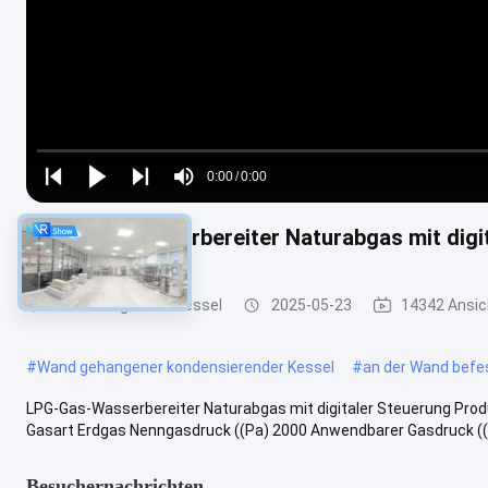
Loaded
:
0%
0:00
/
0:00
Play
Play
Play
Mute
Current
Duration
next
next
LPG-Gas-Wasserbereiter Naturabgas mit digi
Time
Wand-Hungs-Gas-Kessel
2025-05-23
14342 Ansic
#
Wand gehangener kondensierender Kessel
#
an der Wand befe
LPG-Gas-Wasserbereiter Naturabgas mit digitaler Steuerung Pr
Gasart Erdgas Nenngasdruck ((Pa) 2000 Anwendbarer Gasdruck ((P
Besuchernachrichten