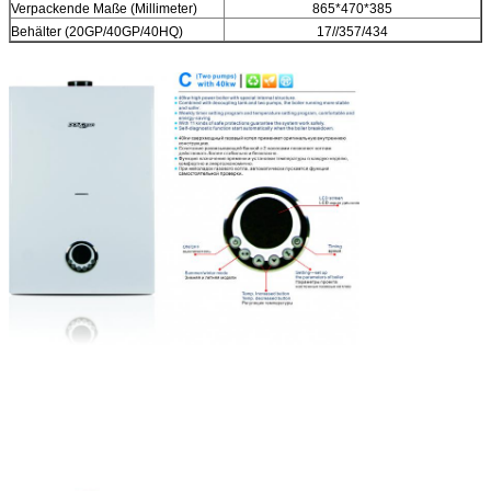
Verpackende Maße (Millimeter)
865*470*385
Behälter (20GP/40GP/40HQ)
17//357/434