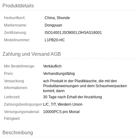
Produktdetails
Herkunftsort:
China, Shunde
Markenname:
Dongyuan
Zertifizierung:
ISO14001,ISO9001,OHSAS18001
Modellnummer:
L1PB20-HC
Zahlung und Versand AGB
Min Bestellmenge:
Verkäuflich
Preis:
Verhandlungsfähig
Verpackung
ach Produkt in der Plastiktasche, die mit den
Produktanweisungen und dem Schaumverpacken
Informationen:
kommt, dann
Lieferzeit:
30 Tage nach Erhalt der Anzahlung
Zahlungsbedingungen:
L/C, T/T, Western Union
Versorgungsmaterial-
10000PCS pro Monat
Fähigkeit:
Beschreibung