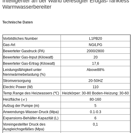
Intelligenter an der Wand befestigter Erdgas-Tankless
Warmwasserbereiter
Technische Daten
Vorbildliches Number
L1PB20
Gas-Art
NG/LPG
Bewerteter Gasdruck (PA)
2000/2800
Bewerteter Gas-Input (Kilowatt)
20
Bewerteter Gas-Ertrag (Kilowatt)
17,6
Leistungsfähigkeit unter
Above88%
Nennwärmebelastung (%)
Stromversorgung
20-50HZ
Electric Power (W)
110
Temp.Range des Heizwassers (℃)
Heizkörper: 30-80 Boden-Heizung: 30-60
Heizfläche (㎡)
80-160
Aufzug der Pumpe (m)
5
Anwendungs-Wasser-Druck (Mpa)
0.1-0.3
Expansions-Behälter-Kapazität (L)
6
Voreingestellter Druck des
0,1
Ausgleichsgefäßes (Mpa)