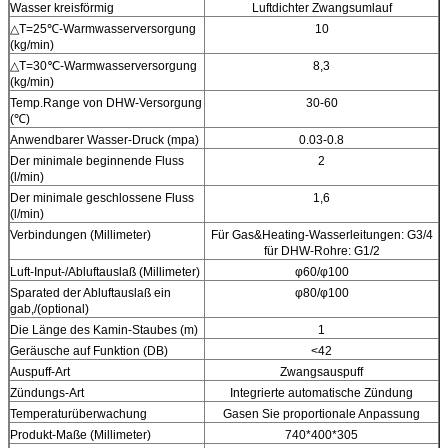
Wasser kreisförmig
Luftdichter Zwangsumlauf
△
T=25℃-Warmwasserversorgung
10
(kg/min)
△T=30℃-Warmwasserversorgung
8,3
(kg/min)
Temp.Range von DHW-Versorgung
30-60
(℃)
Anwendbarer Wasser-Druck (mpa)
0.03-0.8
Der minimale beginnende Fluss
2
(l/min)
Der minimale geschlossene Fluss
1,6
(l/min)
Verbindungen (Millimeter)
Für Gas&Heating-Wasserleitungen: G3/4
für DHW-Rohre: G1/2
Luft-Input-/Abluftauslaß (Millimeter)
φ60/φ100
Sparated der Abluftauslaß ein
φ80/φ100
gab,/(optional)
Die Länge des Kamin-Staubes (m)
1
Geräusche auf Funktion (DB)
<42
Auspuff-Art
Zwangsauspuff
Zündungs-Art
Integrierte automatische Zündung
Temperaturüberwachung
Gasen Sie proportionale Anpassung
Produkt-Maße (Millimeter)
740*400*305