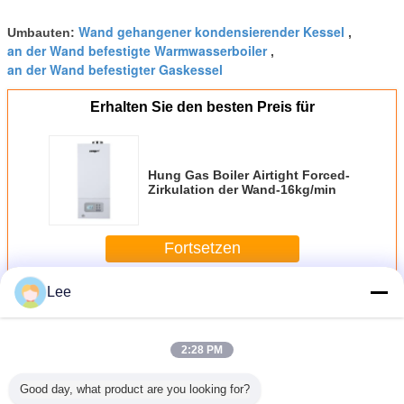
Wand gehangener kondensierender Kessel
Umbauten:
,
an der Wand befestigte Warmwasserboiler
,
an der Wand befestigter Gaskessel
Erhalten Sie den besten Preis für
Hung Gas Boiler Airtight Forced-
Zirkulation der Wand-16kg/min
Fortsetzen
Lee
Wand-Hungs-Gas-Kessel
Mehr
2:28 PM
Good day, what product are you looking for?
Marke
Gewerblicher
Wandgehängter
LPG-Gas-
An der