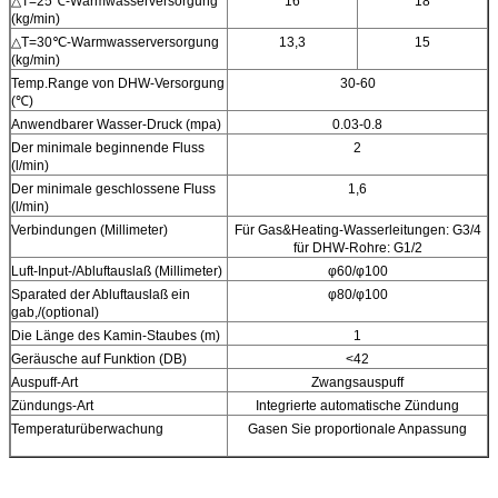
△
T=25℃-Warmwasserversorgung
16
18
(kg/min)
△T=30℃-Warmwasserversorgung
13,3
15
(kg/min)
Temp.Range von DHW-Versorgung
30-60
(℃)
Anwendbarer Wasser-Druck (mpa)
0.03-0.8
Der minimale beginnende Fluss
2
(l/min)
Der minimale geschlossene Fluss
1,6
(l/min)
Verbindungen (Millimeter)
Für Gas&Heating-Wasserleitungen: G3/4
für DHW-Rohre: G1/2
Luft-Input-/Abluftauslaß (Millimeter)
φ60/φ100
Sparated der Abluftauslaß ein
φ80/φ100
gab,/(optional)
Die Länge des Kamin-Staubes (m)
1
Geräusche auf Funktion (DB)
<42
Auspuff-Art
Zwangsauspuff
Zündungs-Art
Integrierte automatische Zündung
Temperaturüberwachung
Gasen Sie proportionale Anpassung