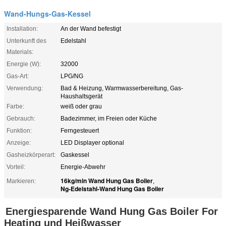
Wand-Hungs-Gas-Kessel
Installation:
An der Wand befestigt
Unterkunft des
Edelstahl
Materials:
Energie (W):
32000
Gas-Art:
LPG/NG
Verwendung:
Bad & Heizung, Warmwasserbereitung, Gas-
Haushaltsgerät
Farbe:
weiß oder grau
Gebrauch:
Badezimmer, im Freien oder Küche
Funktion:
Ferngesteuert
Anzeige:
LED Displayer optional
Gasheizkörperart:
Gaskessel
Vorteil:
Energie-Abwehr
16kg/min Wand Hung Gas Boiler
Markieren:
,
Ng-Edelstahl-Wand Hung Gas Boiler
Energiesparende Wand Hung Gas Boiler For
Heating und Heißwasser