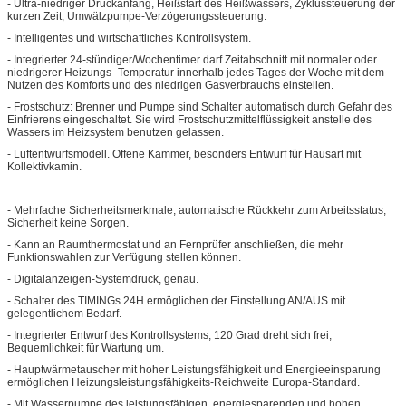
- Ultra-niedriger Druckanfang, Heißstart des Heißwassers, Zyklussteuerung der
kurzen Zeit, Umwälzpumpe-Verzögerungssteuerung.
- Intelligentes und wirtschaftliches Kontrollsystem.
- Integrierter 24-stündiger/Wochentimer darf Zeitabschnitt mit normaler oder
niedrigerer Heizungs- Temperatur innerhalb jedes Tages der Woche mit dem
Nutzen des Komforts und des niedrigen Gasverbrauchs einstellen.
- Frostschutz: Brenner und Pumpe sind Schalter automatisch durch Gefahr des
Einfrierens eingeschaltet. Sie wird Frostschutzmittelflüssigkeit anstelle des
Wassers im Heizsystem benutzen gelassen.
- Luftentwurfsmodell. Offene Kammer, besonders Entwurf für Hausart mit
Kollektivkamin.
- Mehrfache Sicherheitsmerkmale, automatische Rückkehr zum Arbeitsstatus,
Sicherheit keine Sorgen.
- Kann an Raumthermostat und an Fernprüfer anschließen, die mehr
Funktionswahlen zur Verfügung stellen können.
- Digitalanzeigen-Systemdruck, genau.
- Schalter des TIMINGs 24H ermöglichen der Einstellung AN/AUS mit
gelegentlichem Bedarf.
- Integrierter Entwurf des Kontrollsystems, 120 Grad dreht sich frei,
Bequemlichkeit für Wartung um.
- Hauptwärmetauscher mit hoher Leistungsfähigkeit und Energieeinsparung
ermöglichen Heizungsleistungsfähigkeits-Reichweite Europa-Standard.
- Mit Wasserpumpe des leistungsfähigen, energiesparenden und hohen