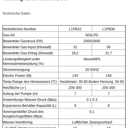
Technische Daten
Vorbildliches Number
L1PB32
L1PB36
Gas-Art
NG/LPG
Bewerteter Gasdruck (PA)
2000/2800
Bewerteter Gas-Input (Kilowatt)
32
36
Bewerteter Gas-Ertrag (Kilowatt)
28,2
31,7
Leistungsfähigkeit unter
Above88%
Nennwärmebelastung (%)
Stromversorgung
20-50HZ
Electric Power (W)
145
145
Temp.Range des Heizwassers (℃)
Heizkörper: 30-80 Boden-Heizung: 30-60
Heizfläche (㎡)
200-300
200-300
Aufzug der Pumpe (m)
7
7
Anwendungs-Wasser-Druck (Mpa)
0.1-0.3
Expansions-Behälter-Kapazität (L)
8
8
Voreingestellter Druck des
0,1
Ausgleichsgefäßes (Mpa)
Wasser kreisförmig
Luftdichter Zwangsumlauf