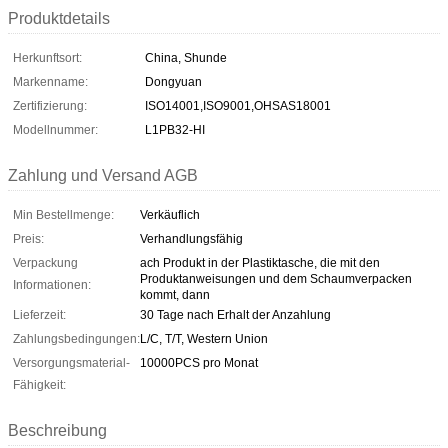
Produktdetails
Herkunftsort:
China, Shunde
Markenname:
Dongyuan
Zertifizierung:
ISO14001,ISO9001,OHSAS18001
Modellnummer:
L1PB32-HI
Zahlung und Versand AGB
Min Bestellmenge:
Verkäuflich
Preis:
Verhandlungsfähig
Verpackung
ach Produkt in der Plastiktasche, die mit den
Produktanweisungen und dem Schaumverpacken
Informationen:
kommt, dann
Lieferzeit:
30 Tage nach Erhalt der Anzahlung
Zahlungsbedingungen:
L/C, T/T, Western Union
Versorgungsmaterial-
10000PCS pro Monat
Fähigkeit:
Beschreibung