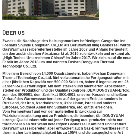
ÜBER US
Zwecks die Nachfrage des Heizungsmarktes befriedigen, Gasgeräte Ind
Foshans Shunde Dongyuan. Co.,Ltd als Berufswand hing Gaskessel, wurde
GasWarmwasserbereiterhersteller im Jahre 2007 und Anfang hergestellt,
um den ausländischen Absatzmarkt ab 2010 zu entwickeln und erkannt als
„High-Teches Unternehmen Chinas“ im Jahre 2017. Wir ziehen auf die neue
Fabrik im Jahre 2018 um und nannten Foshan Dongyuan Thermal
Technology Co., Ltd.
Mit einem Bereich von 14.000 Quadratmetern, haben Foshan Dongyuan
Thermal Technology Co., Ltd. fünf vollautomatische Fertigungsstraßen mit
einer jährlichen Kapazität von 500.000 Stücken, haben 8 Ingenieure mit 26
Jahren R&D-Erfahrungen. Mit dem starken und talentierten Arbeitsteam,
steifen der Produktion und der Qualitätskontrolle, DEM DONGYUAN-Erfolg,
zum des ISO9001, dem Zertifikat ISO14001, unseren Kesseln und heißem
Verkauf des Warmwasserbereiters auf der ganzen Erde, besonders in
Russland, der Iran, Aserbaidschan, Usbekistan, Israel und anderer
Europäer, Southest Asien und Südamerika, etc. gut zu erreichen.
Vom Formentwurf und von der materiellen Entwicklung zur
Präzisionsbearbeitung und zu Produkten, die beenden, übt DONGYUAN
strenge Qualitätskontrolle auf jeder Fertigung aus, produziert nicht nur
traditionellen an der Wand befestigten Gaskessel, Kaminart und Kraftart
GasWarmwasserbereiter, aber entwickelt auch Gas-Brennwertkessel mit
thermischer Leistungsfähigkeit bis zu 105% und die ausgeglichene Art