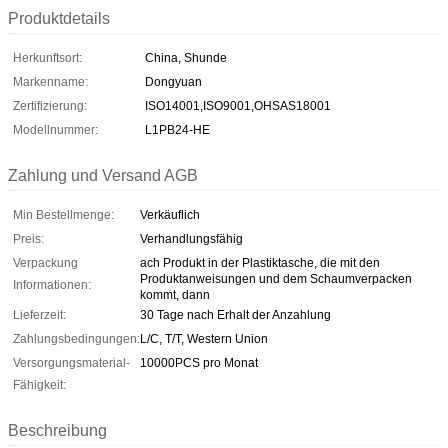
Produktdetails
Herkunftsort:
China, Shunde
Markenname:
Dongyuan
Zertifizierung:
ISO14001,ISO9001,OHSAS18001
Modellnummer:
L1PB24-HE
Zahlung und Versand AGB
Min Bestellmenge:
Verkäuflich
Preis:
Verhandlungsfähig
Verpackung
ach Produkt in der Plastiktasche, die mit den
Produktanweisungen und dem Schaumverpacken
Informationen:
kommt, dann
Lieferzeit:
30 Tage nach Erhalt der Anzahlung
Zahlungsbedingungen:
L/C, T/T, Western Union
Versorgungsmaterial-
10000PCS pro Monat
Fähigkeit:
Beschreibung