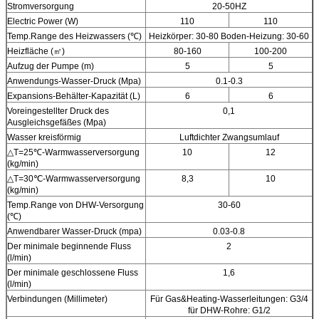
Stromversorgung
20-50HZ
Electric Power (W)
110
110
Temp.Range des Heizwassers (℃)
Heizkörper: 30-80 Boden-Heizung: 30-60
Heizfläche (㎡)
80-160
100-200
Aufzug der Pumpe (m)
5
5
Anwendungs-Wasser-Druck (Mpa)
0.1-0.3
Expansions-Behälter-Kapazität (L)
6
6
Voreingestellter Druck des
0,1
Ausgleichsgefäßes (Mpa)
Wasser kreisförmig
Luftdichter Zwangsumlauf
△
T=25℃-Warmwasserversorgung
10
12
(kg/min)
△T=30℃-Warmwasserversorgung
8,3
10
(kg/min)
Temp.Range von DHW-Versorgung
30-60
(℃)
Anwendbarer Wasser-Druck (mpa)
0.03-0.8
Der minimale beginnende Fluss
2
(l/min)
Der minimale geschlossene Fluss
1,6
(l/min)
Verbindungen (Millimeter)
Für Gas&Heating-Wasserleitungen: G3/4
für DHW-Rohre: G1/2