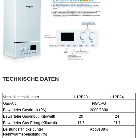
TECHNISCHE DATEN
Vorbildliches Number
L1PB20
L1PB24
Gas-Art
NG/LPG
Bewerteter Gasdruck (PA)
2000/2800
Bewerteter Gas-Input (Kilowatt)
20
24
Bewerteter Gas-Ertrag (Kilowatt)
17,6
21,1
Leistungsfähigkeit unter
Above88%
Nennwärmebelastung (%)