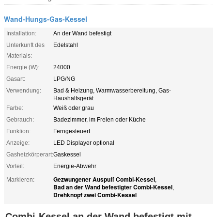
Wand-Hungs-Gas-Kessel
Installation:
An der Wand befestigt
Unterkunft des
Edelstahl
Materials:
Energie (W):
24000
Gasart:
LPG/NG
Verwendung:
Bad & Heizung, Warmwasserbereitung, Gas-
Haushaltsgerät
Farbe:
Weiß oder grau
Gebrauch:
Badezimmer, im Freien oder Küche
Funktion:
Ferngesteuert
Anzeige:
LED Displayer optional
Gasheizkörperart:
Gaskessel
Vorteil:
Energie-Abwehr
Gezwungener Auspuff Combi-Kessel
Markieren:
,
Bad an der Wand befestigter Combi-Kessel
,
Drehknopf zwei Combi-Kessel
Combi-Kessel an der Wand befestigt mit