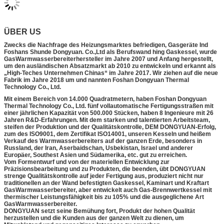
ÜBER US
Zwecks die Nachfrage des Heizungsmarktes befriedigen, Gasgeräte Ind
Foshans Shunde Dongyuan. Co.,Ltd als Berufswand hing Gaskessel, wurde
GasWarmwasserbereiterhersteller im Jahre 2007 und Anfang hergestellt,
um den ausländischen Absatzmarkt ab 2010 zu entwickeln und erkannt als
„High-Teches Unternehmen Chinas“ im Jahre 2017. Wir ziehen auf die neue
Fabrik im Jahre 2018 um und nannten Foshan Dongyuan Thermal
Technology Co., Ltd.
Mit einem Bereich von 14.000 Quadratmetern, haben Foshan Dongyuan
Thermal Technology Co., Ltd. fünf vollautomatische Fertigungsstraßen mit
einer jährlichen Kapazität von 500.000 Stücken, haben 8 Ingenieure mit 26
Jahren R&D-Erfahrungen. Mit dem starken und talentierten Arbeitsteam,
steifen der Produktion und der Qualitätskontrolle, DEM DONGYUAN-Erfolg,
zum des ISO9001, dem Zertifikat ISO14001, unseren Kesseln und heißem
Verkauf des Warmwasserbereiters auf der ganzen Erde, besonders in
Russland, der Iran, Aserbaidschan, Usbekistan, Israel und anderer
Europäer, Southest Asien und Südamerika, etc. gut zu erreichen.
Vom Formentwurf und von der materiellen Entwicklung zur
Präzisionsbearbeitung und zu Produkten, die beenden, übt DONGYUAN
strenge Qualitätskontrolle auf jeder Fertigung aus, produziert nicht nur
traditionellen an der Wand befestigten Gaskessel, Kaminart und Kraftart
GasWarmwasserbereiter, aber entwickelt auch Gas-Brennwertkessel mit
thermischer Leistungsfähigkeit bis zu 105% und die ausgeglichene Art
GasWarmwasserbereiter.
DONGYUAN setzt seine Bemühung fort, Produkt der hohen Qualität
herzustellen und die Kunden aus der ganzen Welt zu dienen, um