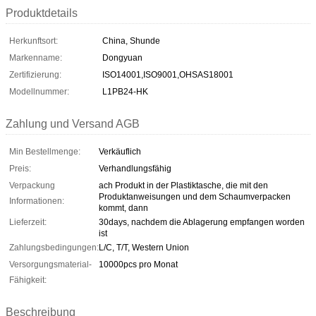
Produktdetails
Herkunftsort:
China, Shunde
Markenname:
Dongyuan
Zertifizierung:
ISO14001,ISO9001,OHSAS18001
Modellnummer:
L1PB24-HK
Zahlung und Versand AGB
Min Bestellmenge:
Verkäuflich
Preis:
Verhandlungsfähig
Verpackung
ach Produkt in der Plastiktasche, die mit den
Produktanweisungen und dem Schaumverpacken
Informationen:
kommt, dann
Lieferzeit:
30days, nachdem die Ablagerung empfangen worden
ist
Zahlungsbedingungen:
L/C, T/T, Western Union
Versorgungsmaterial-
10000pcs pro Monat
Fähigkeit:
Beschreibung