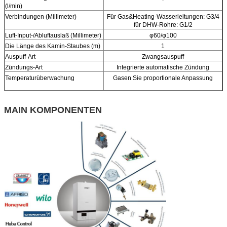
(l/min)
Verbindungen (Millimeter)
Für Gas&Heating-Wasserleitungen: G3/4
für DHW-Rohre: G1/2
Luft-Input-/Abluftauslaß (Millimeter)
φ60/φ100
Die Länge des Kamin-Staubes (m)
1
Auspuff-Art
Zwangsauspuff
Zündungs-Art
Integrierte automatische Zündung
Temperaturüberwachung
Gasen Sie proportionale Anpassung
MAIN KOMPONENTEN