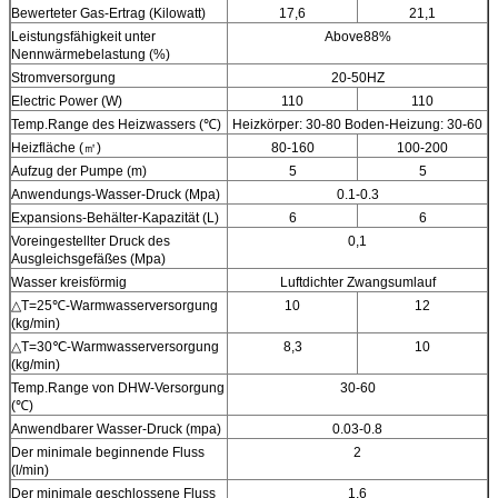
Bewerteter Gas-Ertrag (Kilowatt)
17,6
21,1
Leistungsfähigkeit unter
Above88%
Nennwärmebelastung (%)
Stromversorgung
20-50HZ
Electric Power (W)
110
110
Temp.Range des Heizwassers (℃)
Heizkörper: 30-80 Boden-Heizung: 30-60
Heizfläche (㎡)
80-160
100-200
Aufzug der Pumpe (m)
5
5
Anwendungs-Wasser-Druck (Mpa)
0.1-0.3
Expansions-Behälter-Kapazität (L)
6
6
Voreingestellter Druck des
0,1
Ausgleichsgefäßes (Mpa)
Wasser kreisförmig
Luftdichter Zwangsumlauf
△
T=25℃-Warmwasserversorgung
10
12
(kg/min)
△T=30℃-Warmwasserversorgung
8,3
10
(kg/min)
Temp.Range von DHW-Versorgung
30-60
(℃)
Anwendbarer Wasser-Druck (mpa)
0.03-0.8
Der minimale beginnende Fluss
2
(l/min)
Der minimale geschlossene Fluss
1,6