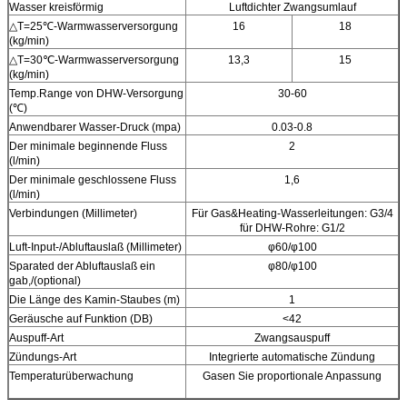
Wasser kreisförmig
Luftdichter Zwangsumlauf
△
T=25℃-Warmwasserversorgung
16
18
(kg/min)
△T=30℃-Warmwasserversorgung
13,3
15
(kg/min)
Temp.Range von DHW-Versorgung
30-60
(℃)
Anwendbarer Wasser-Druck (mpa)
0.03-0.8
Der minimale beginnende Fluss
2
(l/min)
Der minimale geschlossene Fluss
1,6
(l/min)
Verbindungen (Millimeter)
Für Gas&Heating-Wasserleitungen: G3/4
für DHW-Rohre: G1/2
Luft-Input-/Abluftauslaß (Millimeter)
φ60/φ100
Sparated der Abluftauslaß ein
φ80/φ100
gab,/(optional)
Die Länge des Kamin-Staubes (m)
1
Geräusche auf Funktion (DB)
<42
Auspuff-Art
Zwangsauspuff
Zündungs-Art
Integrierte automatische Zündung
Temperaturüberwachung
Gasen Sie proportionale Anpassung