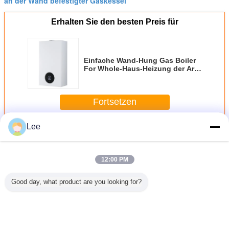
an der Wand befestigter Gaskessel
Erhalten Sie den besten Preis für
Einfache Wand-Hung Gas Boiler
For Whole-Haus-Heizung der Art-
32000W
Fortsetzen
Lee
Wand-Hungs-Gas-Kessel
Mehr
12:00 PM
Good day, what product are you looking for?
Marke
Gewerblicher
Wandgehängter
LPG-Gas-
An der
neiderte
Hersteller
Kondensationsgaskessel
Wasserbereiter
befesti
rik
Großhandelsgeräte
für Heizung und
Naturabgas mit
gasbeheiz
rbereiter
für die digitale
Warmwasser im
digitaler
Wand-H
ushalte
Temperaturregelung
Haushalt
Steuerung
Kessel
Strahlun
Ändern Sie Sprache