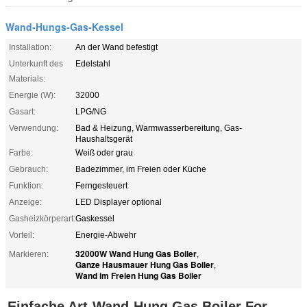
Wand-Hungs-Gas-Kessel
Installation:
An der Wand befestigt
Unterkunft des
Edelstahl
Materials:
Energie (W):
32000
Gasart:
LPG/NG
Verwendung:
Bad & Heizung, Warmwasserbereitung, Gas-
Haushaltsgerät
Farbe:
Weiß oder grau
Gebrauch:
Badezimmer, im Freien oder Küche
Funktion:
Ferngesteuert
Anzeige:
LED Displayer optional
Gasheizkörperart:
Gaskessel
Vorteil:
Energie-Abwehr
32000W Wand Hung Gas Boiler
Markieren:
,
Ganze Hausmauer Hung Gas Boiler
,
Wand im Freien Hung Gas Boiler
Einfache Art-Wand-Hung Gas Boiler For