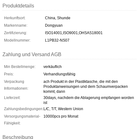
Produktdetails
Herkunftsort:
China, Shunde
Markenname:
Dongyuan
Zertifizierung:
ISO14001,ISO9001,OHSAS18001
Modellnummer:
L1PB32-NS07
Zahlung und Versand AGB
Min Bestellmenge:
verkäuflich
Preis:
Verhandlungsfähig
Verpackung
ach Produkt in der Plastiktasche, die mit den
Produktanweisungen und dem Schaumverpacken
Informationen:
kommt, dann
Lieferzeit:
30days, nachdem die Ablagerung empfangen worden
ist
Zahlungsbedingungen:
L/C, T/T, Western Union
Versorgungsmaterial-
10000pcs pro Monat
Fähigkeit:
Beschreibung