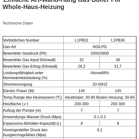
Whole-Haus-Heizung
Technische Daten
Vorbildliches Number
L1PB32
L1PB36
Gas-Art
NG/LPG
Bewerteter Gasdruck (PA)
2000/2800
Bewerteter Gas-Input (Kilowatt)
32
36
Bewerteter Gas-Ertrag (Kilowatt)
28,2
31,7
Leistungsfähigkeit unter
Above88%
Nennwärmebelastung (%)
Stromversorgung
20-50HZ
Electric Power (W)
145
145
Temp.Range des Heizwassers (℃)
Heizkörper: 30-80 Boden-Heizung: 30-60
Heizfläche (㎡)
200-300
200-300
Aufzug der Pumpe (m)
7
7
Anwendungs-Wasser-Druck (Mpa)
0.1-0.3
Expansions-Behälter-Kapazität (L)
8
8
Voreingestellter Druck des
0,1
Ausgleichsgefäßes (Mpa)