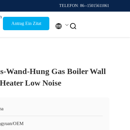
TELEFON: 86--15015611061
n
Antrag Ein Zitat


s-Wand-Hung Gas Boiler Wall
Heater Low Noise
na
ngyuan/OEM