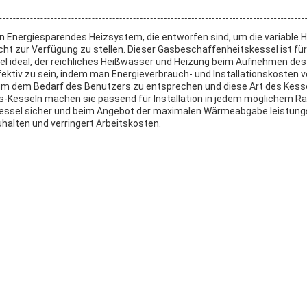
Energiesparendes Heizsystem, die entworfen sind, um die variable He
ht zur Verfügung zu stellen. Dieser Gasbeschaffenheitskessel ist für
el ideal, der reichliches Heißwasser und Heizung beim Aufnehmen des
tiv zu sein, indem man Energieverbrauch- und Installationskosten ve
 dem Bedarf des Benutzers zu entsprechen und diese Art des Kessels 
Kesseln machen sie passend für Installation in jedem möglichem Ra
Kessel sicher und beim Angebot der maximalen Wärmeabgabe leistungs
uhalten und verringert Arbeitskosten.