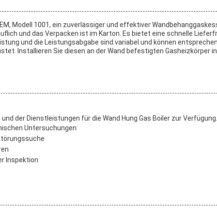
M, Modell 1001, ein zuverlässiger und effektiver Wandbehanggaskessel
uflich und das Verpacken ist im Karton. Es bietet eine schnelle Liefer
istung und die Leistungsabgabe sind variabel und können entsprechend
t. Installieren Sie diesen an der Wand befestigten Gasheizkörper in
g und der Dienstleistungen für die Wand Hung Gas Boiler zur Verfügung
hnischen Untersuchungen
 Störungssuche
ren
r Inspektion