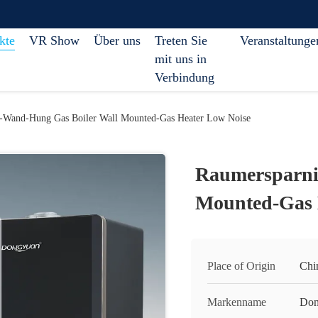
kte
VR Show
Über uns
Treten Sie
Veranstaltunge
mit uns in
Verbindung
-Wand-Hung Gas Boiler Wall Mounted-Gas Heater Low Noise
Raumersparni
Mounted-Gas 
Place of Origin
Chi
Markenname
Do