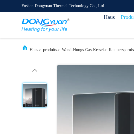
Foshan Dongyuan Thermal Technology Co., Ltd.
Haus
Produ
Haus
>
produits
>
Wand-Hungs-Gas-Kessel
>
Raumersparnis