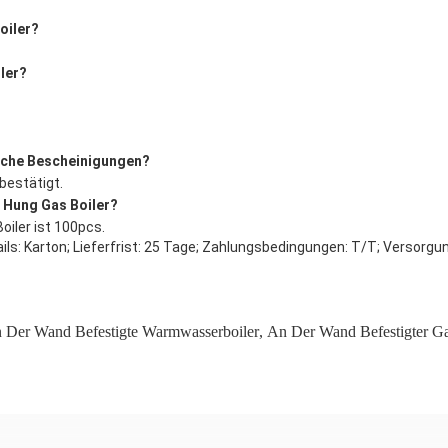
oiler?
ler?
liche Bescheinigungen?
bestätigt.
d Hung Gas Boiler?
oiler ist 100pcs.
ils: Karton; Lieferfrist: 25 Tage; Zahlungsbedingungen: T/T; Versorg
 Der Wand Befestigte Warmwasserboiler
,
An Der Wand Befestigter Ga