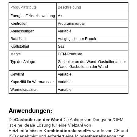
Produktattribute
Beschreibung
Energieeffizienzbewertung
A+
Kontrollen
Programmierbar
Abmessungen
Variable
Rauchart
Ausgeglichener Rauch
Kraftstoffart
Gas
Marke
OEM-Produkte
Typ der Anlage
Gasboiler an der Wand, Gasboiler an der
Wand, Gasboiler an der Wand
Gewicht
Variable
Kapazität für Warmwasser
Variable
Wärmekapazität
Variable
Anwendungen:
Die
Gasboiler an der Wand
Die Anlage von Dongyuan/OEM
ist eine ideale Lösung für eine Vielzahl von
Heizbedürfnissen.
Kombinationskessel
Es wurde von CE und
ISO genehmigt und erfordert eine Mindestbestellmenge von