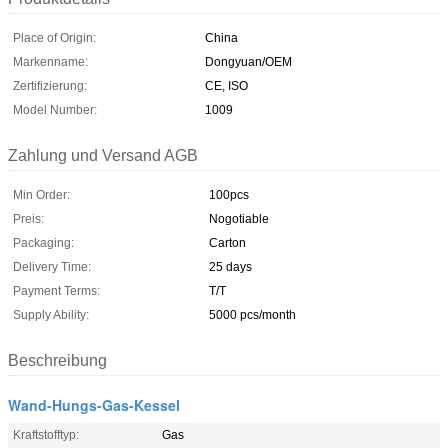
Place of Origin:
China
Markenname:
Dongyuan/OEM
Zertifizierung:
CE, ISO
Model Number:
1009
Zahlung und Versand AGB
Min Order:
100pcs
Preis:
Nogotiable
Packaging:
Carton
Delivery Time:
25 days
Payment Terms:
T/T
Supply Ability:
5000 pcs/month
Beschreibung
Wand-Hungs-Gas-Kessel
Kraftstofftyp:
Gas