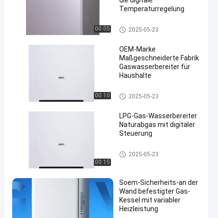
die digitale
Temperaturregelung
Wand-Hungs-Gas-Kessel
00:05
2025-05-23
OEM-Marke
Maßgeschneiderte Fabrik
Gaswasserbereiter für
Haushalte
en
Wand-Hungs-Gas-Kessel
00:10
2025-05-23
LPG-Gas-Wasserbereiter
Naturabgas mit digitaler
Steuerung
Wand-Hungs-Gas-Kessel
2025-05-23
00:15
Soem-Sicherheits-an der
Wand befestigter Gas-
Kessel mit variabler
Heizleistung