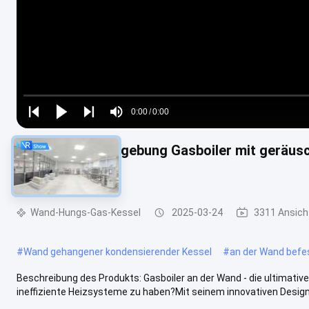
Loaded
:
0%
0:00
/
0:00
Play
Play
Play
Mute
Current
Duration
next
next
Komfortable Umgebung Gasboiler mit geräus
Time
Steuerung
Wand-Hungs-Gas-Kessel
2025-03-24
3311 Ansich
#
Wand gehangener kondensierender Kessel
#
an der Wand befe
Beschreibung des Produkts: Gasboiler an der Wand - die ultimativ
ineffiziente Heizsysteme zu haben?Mit seinem innovativen Design 