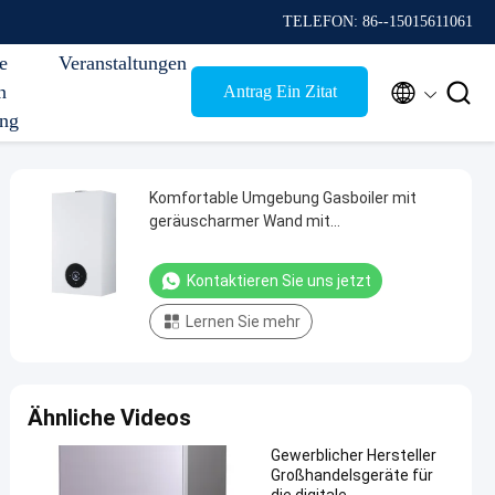
TELEFON: 86--15015611061
e
Veranstaltungen


n
Antrag Ein Zitat
ung
Komfortable Umgebung Gasboiler mit
geräuscharmer Wand mit
programmierbarer Steuerung
Kontaktieren Sie uns jetzt
Lernen Sie mehr
Ähnliche Videos
Gewerblicher Hersteller
Großhandelsgeräte für