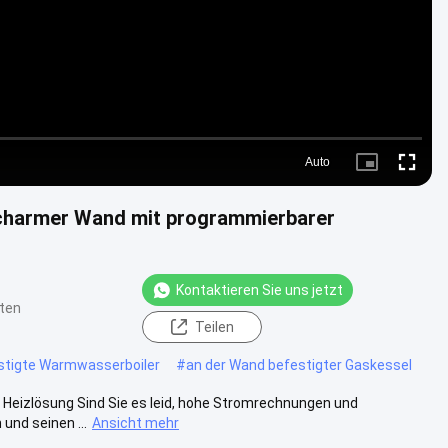
Auto
Picture-
Fullscre
in-
Picture
charmer Wand mit programmierbarer
Kontaktieren Sie uns jetzt
ten
Teilen
stigte Warmwasserboiler
#
an der Wand befestigter Gaskessel
e Heizlösung Sind Sie es leid, hohe Stromrechnungen und
und seinen ...
Ansicht mehr